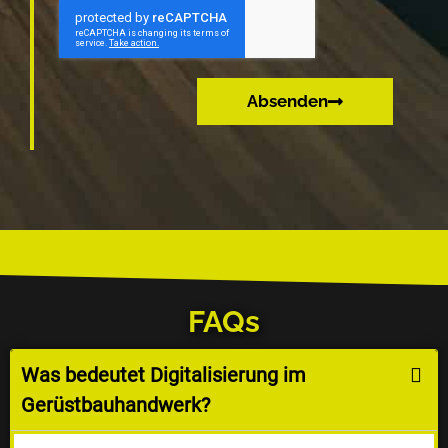
Absenden
FAQs
Was bedeutet Digitalisierung im
Gerüstbauhandwerk?