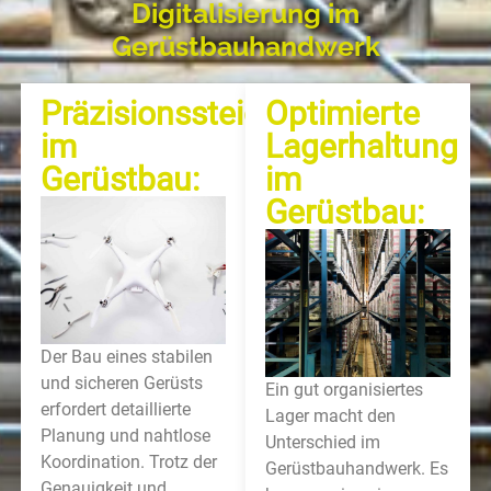
Digitalisierung im
Gerüstbauhandwerk
Präzisionssteigerung
Optimierte
im
Lagerhaltung
Gerüstbau:
im
Gerüstbau:
Der Bau eines stabilen
und sicheren Gerüsts
Ein gut organisiertes
erfordert detaillierte
Lager macht den
Planung und nahtlose
Unterschied im
Koordination. Trotz der
Gerüstbauhandwerk. Es
Genauigkeit und