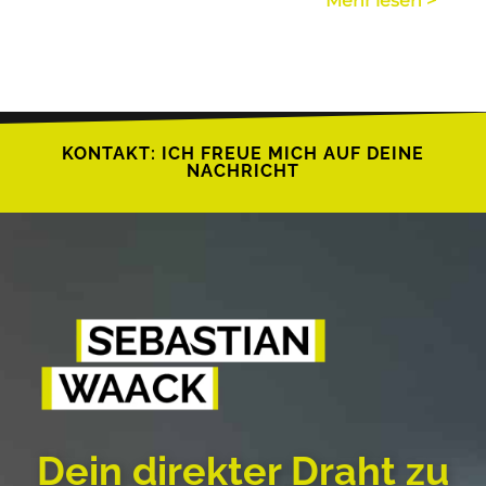
Mehr lesen >
KONTAKT: ICH FREUE MICH AUF DEINE
NACHRICHT
Dein direkter Draht zu