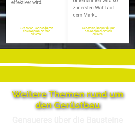
Unternehmen wird so
effektiver wird.
zur ersten Wahl auf
dem Markt.
Sebastian, kannst du mir
Sebastian, kannst du mir
das nochmal einfach
das nochmal einfach
erklären?
erklären?
Weitere Themen rund um
den Gerüstbau
Genaueres über die Bausteine