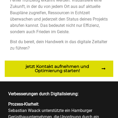
Fehler frühzeitig erkannt werden. Visualisiere eine
Zukunft, in der du von jedem Ort aus auf aktuelle
Baupläne zugreifen, Ressourcen in Echtzeit
überwachen und jederzeit den Status deines Projekts
abrufen kannst. Das bedeutet nicht nur Effizienz,
sondern auch Frieden im Geiste.
Bist du bereit, dein Handwerk in das digitale Zeitalter
zu führen?
jetzt Kontakt aufnehmen und
Optimierung starten!
Verbesserungen durch Digitalisierung:
Prozess-Klarheit
:
Sebastian Waack unterstützte ein Hamburger
Gerüstbauunternehmen, die Unordnung durch ein