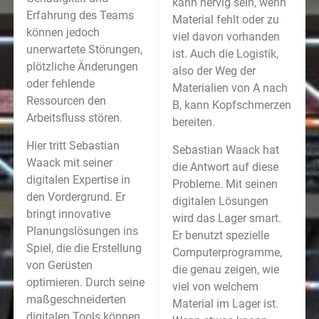
kann nervig sein, wenn
Erfahrung des Teams
Material fehlt oder zu
können jedoch
viel davon vorhanden
unerwartete Störungen,
ist. Auch die Logistik,
plötzliche Änderungen
also der Weg der
oder fehlende
Materialien von A nach
Ressourcen den
B, kann Kopfschmerzen
Arbeitsfluss stören.
bereiten.
Hier tritt Sebastian
Sebastian Waack hat
Waack mit seiner
die Antwort auf diese
digitalen Expertise in
Probleme. Mit seinen
den Vordergrund. Er
digitalen Lösungen
bringt innovative
wird das Lager smart.
Planungslösungen ins
Er benutzt spezielle
Spiel, die die Erstellung
Computerprogramme,
von Gerüsten
die genau zeigen, wie
optimieren. Durch seine
viel von welchem
maßgeschneiderten
Material im Lager ist.
digitalen Tools können